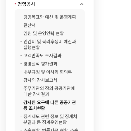
에
경영공시
따
경영목표와 예산 및 운영계획
른
결산서
공
임원 및 운영인력 현황
공
인건비 및 복리후생비 예산과
기
집행현황
고객만족도 조사결과
관
경영실적 평가결과
등
내부규정 및 이사회 회의록
조
감사의 감사보고서
치
주무기관의 장의 공공기관에
현
대한 감사결과
황
감사원 요구에 따른 공공기관
등 조치현황
의
징계제도 관련 정보 및 징계처
게
분결과 등 징계운영현황
시
소송현황, 법률자문 현황, 소송