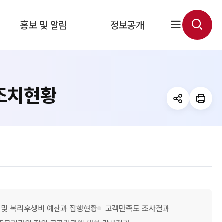
전
검
홍보 및 알림
정보공개
체
색
메
열
뉴
기
열
 조치현황
공
인
기
유
쇄
(상
태
:
축
소)
 및 복리후생비 예산과 집행현황
고객만족도 조사결과