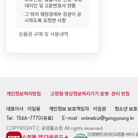
물
대리인 및 고문변호사 현황
번
그 밖의 재정경제부 장관이 공
시하도록 요청한 사항
호,
제
상품권 구매 및 사용내역
목,
조
회
수
정
보
개인정보처리방침
고정형 영상정보처리기기 운영·관리 방침
를
확
대표이사 : 이일용
개인정보 보호책임자 : 이일권
청소년 보호
인
Tel : 1566-7770(유료)
E-mail : onlinebiz@gongyoung.kr
할
COPYRIGHTⓒ 공영홈쇼핑 All rights reserved.
수
[인증범위] 온라인쇼핑몰 서비스 
쇼핑몰 앱 다운로드