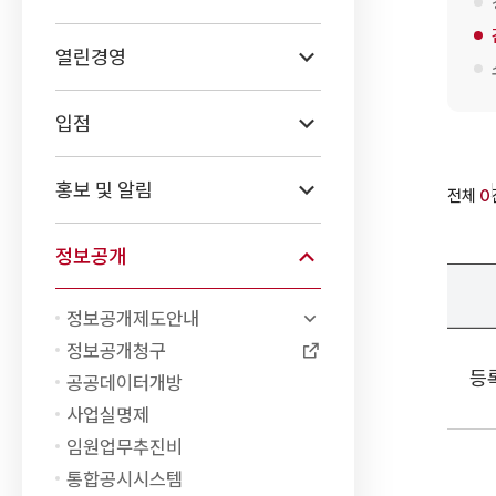
열린경영
입점
홍보 및 알림
전체
0
정보공개
정보공개제도안내
감
정보공개청구
사
등
공공데이터개방
원
사업실명제
요
임원업무추진비
구
통합공시시스템